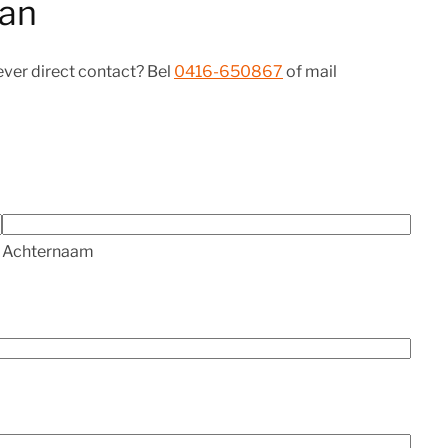
aan
iever direct contact? Bel
0416-650867
of mail
Achternaam