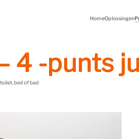
Home
Oplossingen
P
– 4 -punts j
toilet, bed of bad