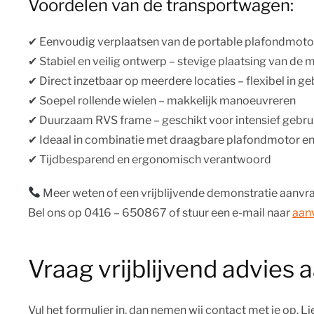
Voordelen van de transportwagen:
✔︎ Eenvoudig verplaatsen van de portable plafondmotor 
✔︎ Stabiel en veilig ontwerp – stevige plaatsing van de 
✔︎ Direct inzetbaar op meerdere locaties – flexibel in ge
✔︎ Soepel rollende wielen – makkelijk manoeuvreren
✔︎ Duurzaam RVS frame – geschikt voor intensief gebru
✔︎ Ideaal in combinatie met draagbare plafondmotor en
✔︎ Tijdbesparend en ergonomisch verantwoord
Meer weten of een vrijblijvende demonstratie aanvr
Bel ons op 0416 – 650867 of stuur een e-mail naar
aanv
Vraag vrijblijvend advies 
Vul het formulier in, dan nemen wij contact met je op. L