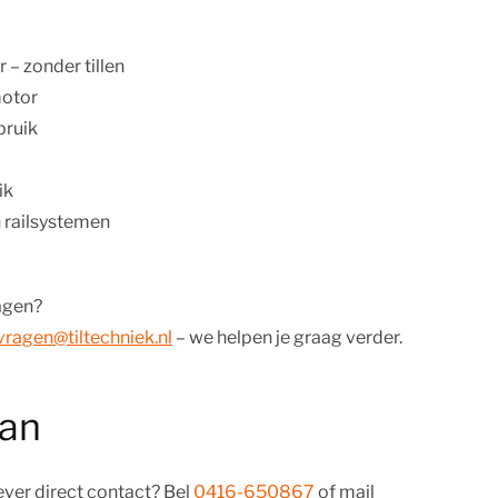
– zonder tillen
motor
bruik
ik
 railsystemen
agen?
ragen@tiltechniek.nl
– we helpen je graag verder.
aan
iever direct contact? Bel
0416-650867
of mail