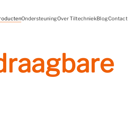
roducten
Ondersteuning
Over Tiltechniek
Blog
Contact
draagbare