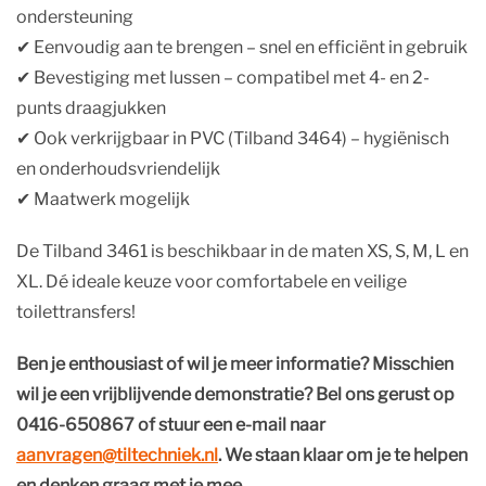
ondersteuning
✔︎ Eenvoudig aan te brengen – snel en efficiënt in gebruik
✔︎ Bevestiging met lussen – compatibel met 4- en 2-
punts draagjukken
✔︎ Ook verkrijgbaar in PVC (Tilband 3464) – hygiënisch
en onderhoudsvriendelijk
✔︎ Maatwerk mogelijk
De Tilband 3461 is beschikbaar in de maten XS, S, M, L en
XL. Dé ideale keuze voor comfortabele en veilige
toilettransfers!
Ben je enthousiast of wil je meer informatie? Misschien
wil je een vrijblijvende demonstratie? Bel ons gerust op
0416-650867 of stuur een e-mail naar
aanvragen@tiltechniek.nl
. We staan klaar om je te helpen
en denken graag met je mee.