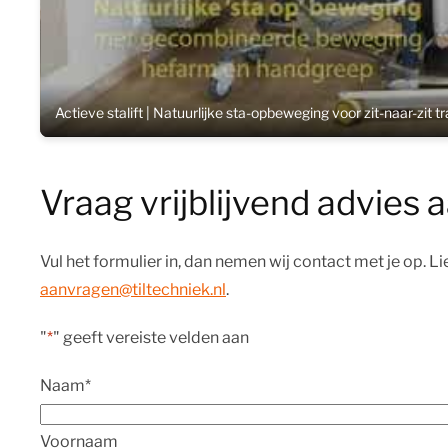
Actieve stalift | Natuurlijke sta-opbeweging voor zit-naar-zit tr
Vraag vrijblijvend advies 
Vul het formulier in, dan nemen wij contact met je op. L
aanvragen@tiltechniek.nl
.
"
*
" geeft vereiste velden aan
Naam
*
Voornaam