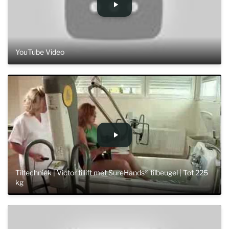
YouTube Video
Tiltechniek | Victor tillift met SureHands® tilbeugel | Tot 225
kg