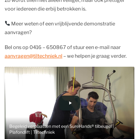
Zo wordt tillen niet alleen veiliger, maar ook prettiger
voor iedereen die erbij betrokken is.
Meer weten of een vrijblijvende demonstratie
aanvragen?
Bel ons op 0416 – 650867 of stuur een e-mail naar
aanvragen@tiltechniek.nl
– we helpen je graag verder.
Begeleid verplaatsen met een SureHands® tilbeugel |
Plafondlift | Tiltechniek