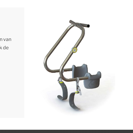
en van
k de