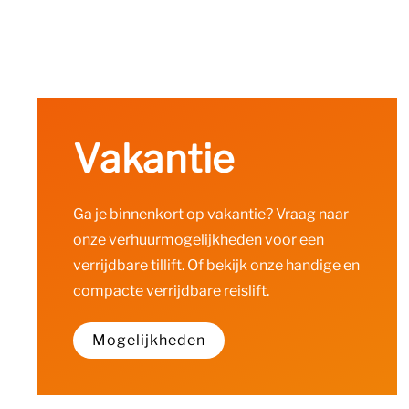
Vakantie
Ga je binnenkort op vakantie? Vraag naar
onze verhuurmogelijkheden voor een
verrijdbare tillift. Of bekijk onze handige en
compacte verrijdbare reislift.
Mogelijkheden