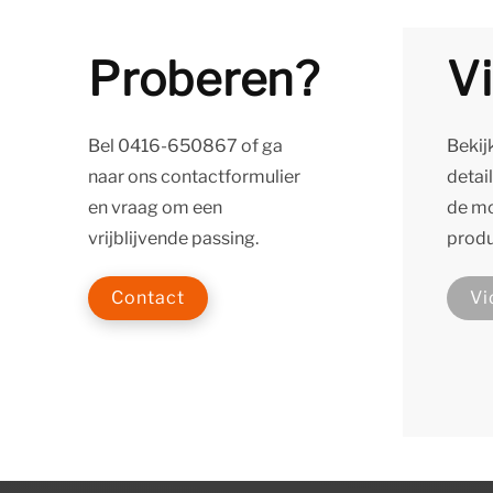
Proberen?
V
Bel
0416-650867
of ga
Bekij
naar ons contactformulier
detail
en vraag om een
de mo
vrijblijvende passing.
produ
Contact
Vi