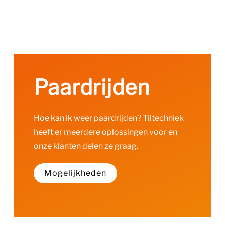
Paardrijden
Hoe kan ik weer paardrijden? Tiltechniek
heeft er meerdere oplossingen voor en
onze klanten delen ze graag.
Mogelijkheden