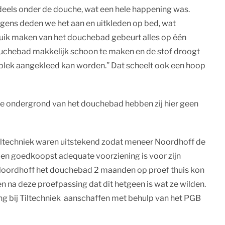
 deels onder de douche, wat een hele happening was.
gens deden we het aan en uitkleden op bed, wat
ruik maken van het douchebad gebeurt alles op één
douchebad makkelijk schoon te maken en de stof droogt
 plek aangekleed kan worden.” Dat scheelt ook een hoop
te ondergrond van het douchebad hebben zij hier geen
Tiltechniek waren uitstekend zodat meneer Noordhoff de
en goedkoopst adequate voorziening is voor zijn
 Noordhoff het douchebad 2 maanden op proef thuis kon
 na deze proefpassing dat dit hetgeen is wat ze wilden.
g bij Tiltechniek aanschaffen met behulp van het PGB