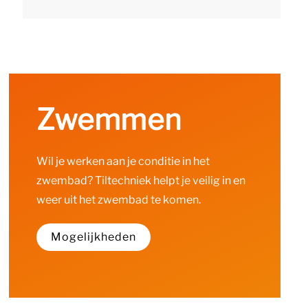
Zwemmen
Wil je werken aan je conditie in het
zwembad? Tiltechniek helpt je veilig in en
weer uit het zwembad te komen.
Mogelijkheden