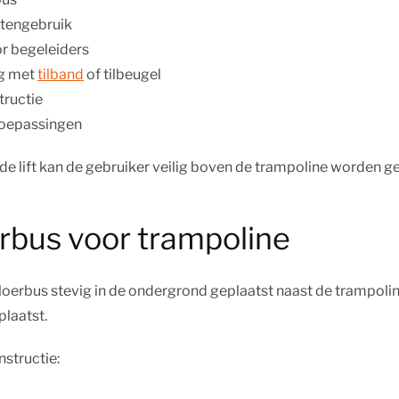
itengebruik
or begeleiders
ng met
tilband
of tilbeugel
tructie
toepassingen
e lift kan de gebruiker veilig boven de trampoline worden g
oerbus voor trampoline
loerbus stevig in de ondergrond geplaatst naast de trampolin
plaatst.
structie: