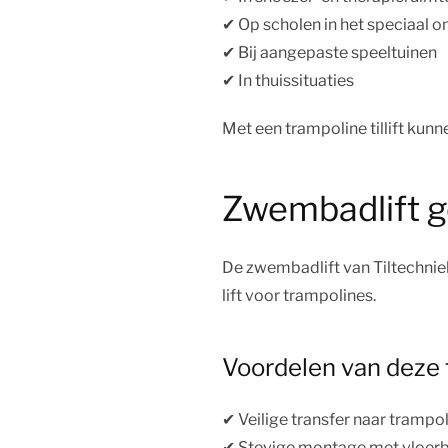
✔︎ Op scholen in het speciaal o
✔︎ Bij aangepaste speeltuinen
✔︎ In thuissituaties
Met een trampoline tillift kun
Zwembadlift ge
De zwembadlift van Tiltechniek
lift voor trampolines.
Voordelen van deze t
✔︎ Veilige transfer naar trampo
✔︎ Stevige montage met vloer