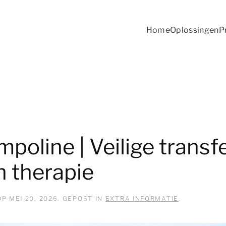
Home
Oplossingen
P
trampoline | Veilige trans
n therapie
OP
MEI 20, 2026
. GEPOST IN
EXTRA INFORMATIE
.