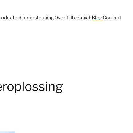
roducten
Ondersteuning
Over Tiltechniek
Blog
Contact
feroplossing