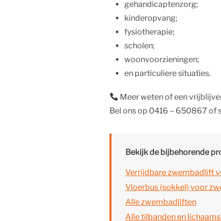
gehandicaptenzorg;
kinderopvang;
fysiotherapie;
scholen;
woonvoorzieningen;
en particuliere situaties.
Meer weten of een vrijblij
Bel ons op 0416 – 650867 of s
Bekijk de bijbehorende p
Verrijdbare zwembadlift v
Vloerbus (sokkel) voor z
Alle zwembadliften
Alle tilbanden en lichaa