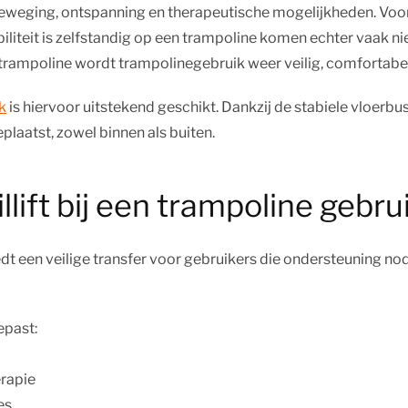
 beweging, ontspanning en therapeutische mogelijkheden. Voo
iteit is zelfstandig op een trampoline komen echter vaak ni
de trampoline wordt trampolinegebruik weer veilig, comfortabel
k
is hiervoor uitstekend geschikt. Dankzij de stabiele vloerbus
laatst, zowel binnen als buiten.
lift bij een trampoline gebr
biedt een veilige transfer voor gebruikers die ondersteuning nod
epast:
erapie
es