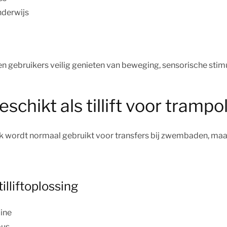
nderwijs
nen gebruikers veilig genieten van beweging, sensorische stim
schikt als tillift voor trampo
 wordt normaal gebruikt voor transfers bij zwembaden, maar 
illiftoplossing
line
bus