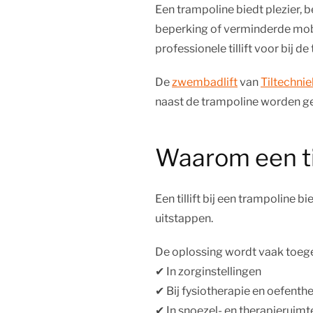
Een trampoline biedt plezier,
beperking of verminderde mobil
professionele tillift voor bij 
De
zwembadlift
van
Tiltechnie
naast de trampoline worden gep
Waarom een til
Een tillift bij een trampoline 
uitstappen.
De oplossing wordt vaak toeg
✔︎ In zorginstellingen
✔︎ Bij fysiotherapie en oefenth
✔︎ In snoezel- en therapieruimt