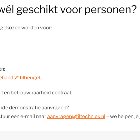
is wél geschikt voor personen?
an gekozen worden voor:
en;
ehands® tilbeugel
.
ort en betrouwbaarheid centraal.
vende demonstratie aanvragen?
tuur een e-mail naar
aanvragen@tiltechniek.nl
– we helpen je 