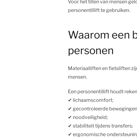
Voor het tillen van mensen gel
personentillift te gebruiken.
Waarom een bouw
personen
Materiaalliften en fietsliften 
mensen.
Een personentillift houdt reke
✔︎ lichaamscomfort;
✔︎ gecontroleerde bewegingen
✔︎ noodveiligheid;
✔︎ stabiliteit tijdens transfers;
✔︎ ergonomische ondersteunin