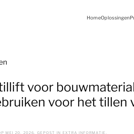
Home
Oplossingen
P
sen
tillift voor bouwmateria
 gebruiken voor het tillen
OP
MEI 20, 2026
. GEPOST IN
EXTRA INFORMATIE
.