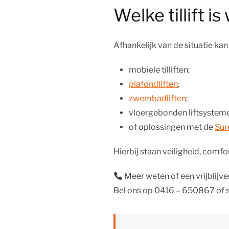
Welke tillift 
Afhankelijk van de situatie k
mobiele tilliften;
plafondliften
;
zwembadliften
;
vloergebonden liftsystem
of oplossingen met de
Sur
Hierbij staan veiligheid, comf
Meer weten of een vrijblij
Bel ons op 0416 – 650867 of s