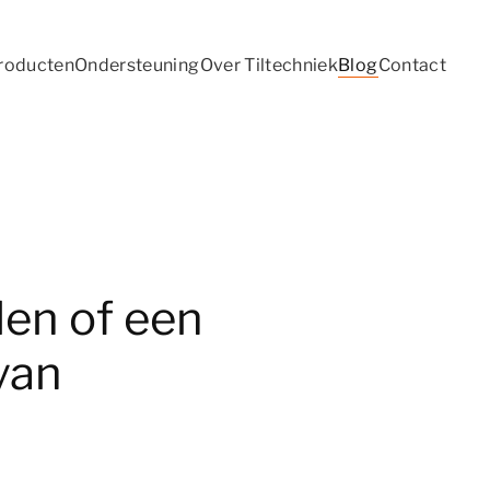
roducten
Ondersteuning
Over Tiltechniek
Blog
Contact
len of een
 van