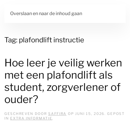
Overslaan en naar de inhoud gaan
Tag:
plafondlift instructie
Hoe leer je veilig werken
met een plafondlift als
student, zorgverlener of
ouder?
GESCHREVEN DOOR
SAFFIRA
OP
JUNI 15, 2026
. GEPOST
IN
EXTRA INFORMATIE
.