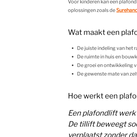
Voor kinderen kan een plafondl
oplossingen zoals de
Surehand
Wat maakt een plafo
De juiste indeling van het 
De ruimte in huis en bou
De groei en ontwikkeling v
De gewenste mate van zel
Hoe werkt een plafon
Een plafondlift werk
De tillift beweegt s
verplaatst zonder dat