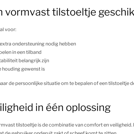
n vormvast tilstoeltje geschi
al voor:
 extra ondersteuning nodig hebben
oelen in een tilband
biliteit belangrijk zijn
de houding gewenst is
 naar de persoonlijke situatie om te bepalen of een tilstoeltje de
ligheid in één oplossing
mvast tilstoeltje is de combinatie van comfort en veiligheid
 de gebruiker onderuit zakt of scheef komt te zitten.