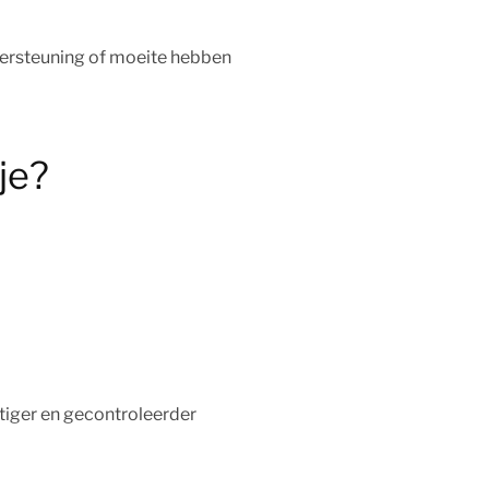
dersteuning of moeite hebben
je?
stiger en gecontroleerder