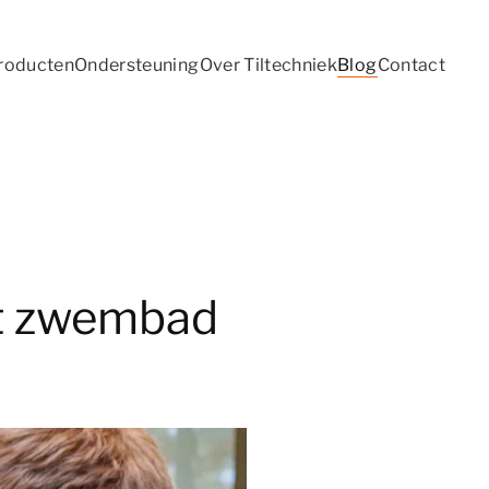
roducten
Ondersteuning
Over Tiltechniek
Blog
Contact
et zwembad